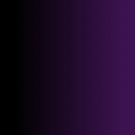
_________________________________
اهم الخدمات الطبية في مصر
جراحات العظام
(استبدال مفصل الحوض، استبدال مفصل الركبة)
أمراض القلب و جراحات القلب والصدر وقسطرة القلب
جراحة التجميل
( الوجه-الثدي- الارداف - شد البطن - نحت الجسم)
علاج فيروس سي
خدمات الاسنان
(جراحات الأسنان ، التقويم ، جراحات الوجة و الفكين ، زراعة
الأسنان)
جراحات السمنة
جراحة الاوعية الدموية
العقم و طفل الانابيب
امراض الذكورة و الضعف الجنسي
علاج الادمان
الامراض العصبية و النفسية
جراحات الاورام وعلاج الأورام
(أمراض العيون ليزك، جراحة المياه البيضاء (الكتاركت)،