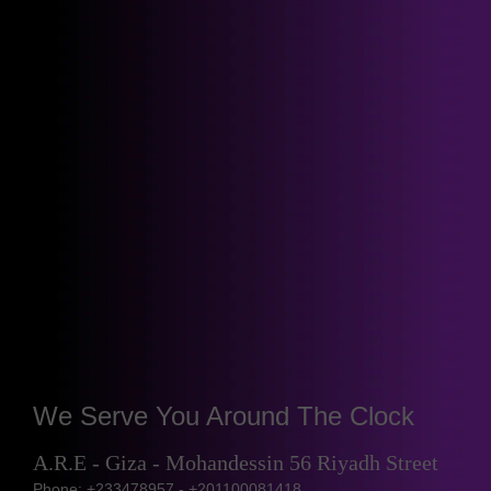
We Serve You Around The Clock
A.R.E - Giza - Mohandessin 56 Riyadh Street
Phone: +233478957 - +201100081418