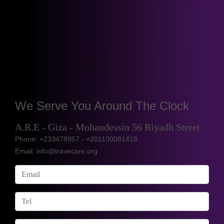
We Serve You Around The Clock
A.R.E - Giza - Mohandessin 56 Riyadh Street
Phone: +233478957 - +201100081418
Email: info@travecare.org