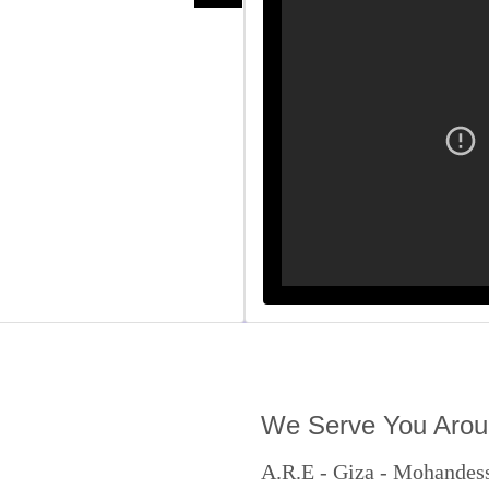
We Serve You Arou
A.R.E - Giza - Mohandess